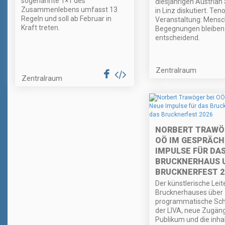
sogenannte 1×1 des
diesjährigen Austrian
Zusammenlebens umfasst 13
in Linz diskutiert. Ten
Regeln und soll ab Februar in
Veranstaltung: Mensc
Kraft treten.
Begegnungen bleiben
entscheidend.
Zentralraum
Zentralraum
NORBERT TRAWÖG
OÖ IM GESPRÄCH
IMPULSE FÜR DA
BRUCKNERHAUS 
BRUCKNERFEST 2
Der künstlerische Leit
Brucknerhauses über
programmatische Sc
der LIVA, neue Zugäng
Publikum und die inhal