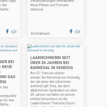
 Sales Days
Veranstaltungen verwandeln.
or der
Neue Plätze und Formate
hliche
inklusive.
Zentralraum
LAAKIRCHNERIN SEIT
ER BEI
ÜBER 20 JAHREN BEI
: NEUE
KARNEVAL IN VENEDIG
S
Am 07. Februar startet
UND DAS
wieder der Karneval von Venedig,
026
der als einer der schönsten
weltweit gilt. Eine, die dem
er des
alljährlichen Spektakel vor über
20 Jahren verfallen ist und es
hwerpunkte
seither bereichert, ist die
e für das
Laakirchnerin Theresia Sturm.
tliche