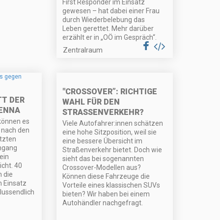
First Responder im Einsatz
gewesen – hat dabei einer Frau
durch Wiederbelebung das
Leben gerettet. Mehr darüber
erzählt er in „OÖ im Gespräch“.
Zentralraum
"CROSSOVER”: RICHTIGE
TT DER
WAHL FÜR DEN
IENNA
STRASSENVERKEHR?
können es
Viele Autofahrer:innen schätzen
 nach den
eine hohe Sitzposition, weil sie
etzten
eine bessere Übersicht im
hgang
Straßenverkehr bietet. Doch wie
ein
sieht das bei sogenannten
cht. 40
Crossover-Modellen aus?
 die
Können diese Fahrzeuge die
m Einsatz
Vorteile eines klassischen SUVs
lussendlich
bieten? Wir haben bei einem
Autohändler nachgefragt.