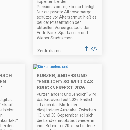
Experten bei der
Pensionsvorsorge benachteiligt.
Nur die private Altersvorsorge
schütze vor Altersarmut, hieß es
bei der Präsentation der
aktuellen Vorsorgestudie der
Erste Bank, Sparkassen und
Wiener Städtischen.
Zentralraum
ENSCH
KÜRZER, ANDERS UND
TEN
"ENDLICH": SO WIRD DAS
"
BRUCKNERFEST 2026
Kürzer, anders und „endlich“ wird
igitale
das Brucknerfest 2026. Endlich
Verkauf
ist auch das Motto der
e bleibt:
diesjährigen Ausgabe. Zwischen
en
13. und 30. September soll sich
nkontakt?
die Landeshauptstadt wieder in
bei den
eine Bühne für 20 verschiedene