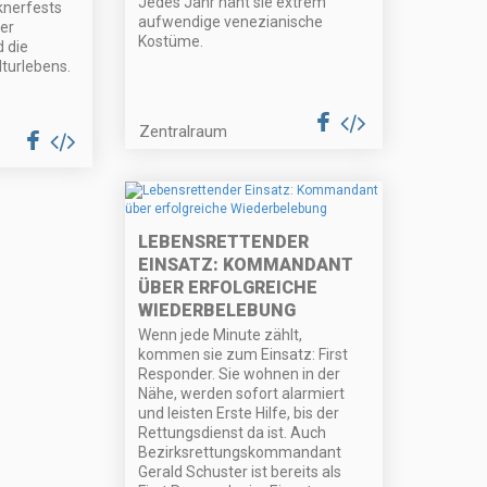
Jedes Jahr näht sie extrem
knerfests
aufwendige venezianische
er
Kostüme.
d die
lturlebens.
Zentralraum
LEBENSRETTENDER
EINSATZ: KOMMANDANT
ÜBER ERFOLGREICHE
WIEDERBELEBUNG
Wenn jede Minute zählt,
kommen sie zum Einsatz: First
Responder. Sie wohnen in der
Nähe, werden sofort alarmiert
und leisten Erste Hilfe, bis der
Rettungsdienst da ist. Auch
Bezirksrettungskommandant
Gerald Schuster ist bereits als