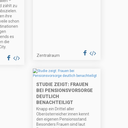
alien –
 zählt zu
ubszielen.
en ihre
eile schon
tinationen
ogen
ends es
en die
ity.
Zentralraum
STUDIE ZEIGT: FRAUEN
BEI PENSIONSVORSORGE
DEUTLICH
BENACHTEILIGT
Knapp ein Drittel aller
Oberösterreicher:innen kennt
den eigenen Pensionsstand.
Besonders Frauen sind laut