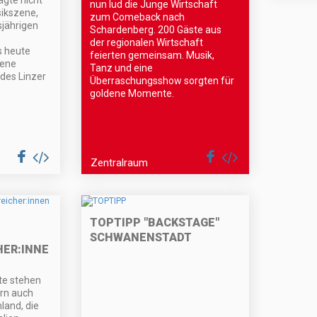
ägte nicht
nun lud die Junge Wirtschaft
sikszene,
zum Comeback nach
sjährigen
Schardenberg. 200 Gäste aus
der regionalen Wirtschaft
s heute
feierten gemeinsam. Musik,
lene
Tanz und eine
des Linzer
Überraschungsshow sorgten für
goldene Momente.
Zentralraum
TOPTIPP "BACKSTAGE"
SCHWANENSTADT
HER:INNEN
te stehen
ern auch
land, die