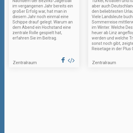
Nachdem der Bezirks-Jägerball
Türkei, Kroatien und It
im vergangenen Jahr bereits ein
aber auch Deutschland
großer Erfolg war, hat man in
den beliebtesten Urla
diesem Jahr noch einmal eine
Viele Landsleute buch
Schippe drauf gelegt. Warum an
Sommerreise mittlerw
dem Abend ein Hochstand eine
im Winter. Welche Des
zentrale Rolle gespielt hat,
heuer ab Linz angefl
erfahren Sie im Beitrag.
werden und welche Tr
sonst noch gibt, zeigt
Reisetage in der Plus C
Zentralraum
Zentralraum