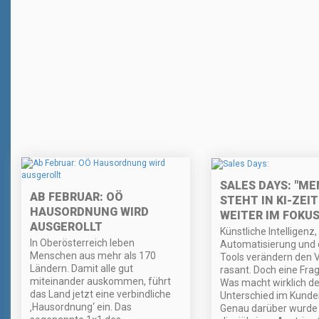
SALES DAYS: "M
AB FEBRUAR: OÖ
STEHT IN KI-ZEI
HAUSORDNUNG WIRD
WEITER IM FOKUS
AUSGEROLLT
Künstliche Intelligenz,
In Oberösterreich leben
Automatisierung und d
Menschen aus mehr als 170
Tools verändern den 
Ländern. Damit alle gut
rasant. Doch eine Frag
miteinander auskommen, führt
Was macht wirklich d
das Land jetzt eine verbindliche
Unterschied im Kunde
‚Hausordnung‘ ein. Das
Genau darüber wurde 