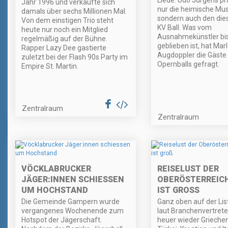
Liede. Udo Jürgens pr
Jahr 1996 und verkaufte sich
nur die heimische Mu
damals über sechs Millionen Mal.
sondern auch den die
Von dem einstigen Trio steht
KV Ball. Was vom
heute nur noch ein Mitglied
Ausnahmekünstler bi
regelmäßig auf der Bühne.
geblieben ist, hat Mar
Rapper Lazy Dee gastierte
Augdoppler die Gäste 
zuletzt bei der Flash 90s Party im
Opernballs gefragt.
Empire St. Martin.
Zentralraum
Zentralraum
VÖCKLABRUCKER
REISELUST DER
JÄGER:INNEN SCHIESSEN
OBERÖSTERREIC
UM HOCHSTAND
IST GROSS
Die Gemeinde Gampern wurde
Ganz oben auf der Lis
vergangenes Wochenende zum
laut Branchenvertret
Hotspot der Jägerschaft.
heuer wieder Griechen