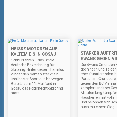
HEISSE MOTOREN AUF K
STARKER AUFTRI
ALTEM EIS IN GOSAU
SWANS GEGEN V
Schnurfahren – das ist die
Die Swans Gmunden 
deutsche Bezeichnung für
doch noch und zeigen
Skijöring. Hinter diesem harmlos
eher frustrierenden l
klingenden Namen steckt ein
Partien im Grunddurc
knallharter Sport aus Norwegen.
gegen den BC Vienna 
Bereits zum 11. Mal fand in
komplett anderes Gesi
Gosau das Holzknecht-Skijöring
Minuten lang kämpfen
statt.
Hausherren mit volle
und belohnen sich sch
auch mit einem Sieg.