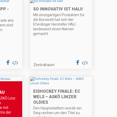
PP -
SO INNOVATIV IST HALI!
Mit einzigartigen Produkten für
die Bürowelt hat sich der
erade ans
Eferdinger Hersteller HALI
ann sind
landesweit einen Namen
en
gemacht.
Zentralraum
EISHOCKEY FINALE: EC
AU
WELS – ASKÖ LINZER
ASKÖ Linz-
OLDIES
m
e mit
Den Hauptstädtern würde ein
ams der
Sieg reichen um den Titel zu