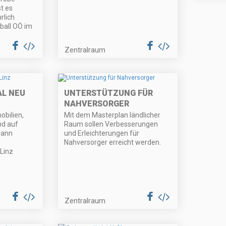
t es
rlich
iball OÖ im
Zentralraum
L NEU
UNTERSTÜTZUNG FÜR
NAHVERSORGER
obilien,
Mit dem Masterplan ländlicher
nd auf
Raum sollen Verbesserungen
dann
und Erleichterungen für
Nahversorger erreicht werden.
Linz
Zentralraum