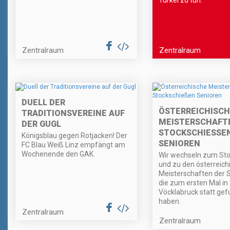
Türkei zu tun.
Zentralraum
Zentralraum
DUELL DER
ÖSTERREICHISCH
TRADITIONSVEREINE AUF
MEISTERSCHAFT
DER GUGL
STOCKSCHIESSEN 
Königsblau gegen Rotjacken! Der
ENIOREN
FC Blau Weiß Linz empfängt am
Wochenende den GAK.
Wir wechseln zum Sto
und zu den österreich
Meisterschaften der S
die zum ersten Mal in
Vöcklabruck statt ge
haben.
Zentralraum
Zentralraum