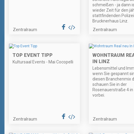
schmeißen - ja dann is
wieder Zeit für den jäh
stattfindenden Polize
Brucknerhaus Linz.
Zentralraum
Zentralraum
TOP EVENT TIPP
WOHNTRAUM REA
IN LINZ
Kultursaal Events - Mai Cocopelli
Lebensmittel und Imm
wenn Sie gespannt si
diesen Branchenmix 
schauen Sie in der
Rosenauerstraße 4 in 
vorbei.
Zentralraum
Zentralraum