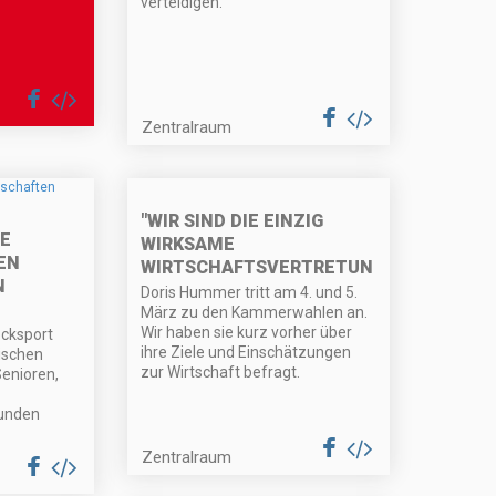
verteidigen.
Zentralraum
"WIR SIND DIE EINZIG
E
WIRKSAME
EN
WIRTSCHAFTSVERTRETUNG!”
S
Doris Hummer tritt am 4. und 5.
März zu den Kammerwahlen an.
Wir haben sie kurz vorher über
cksport
ihre Ziele und Einschätzungen
ischen
zur Wirtschaft befragt.
enioren,
funden
Zentralraum