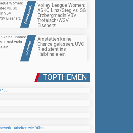
Volley League Women:
Zentralraum
ASKÖ Linz/Steg vs. SG
Erzbergmadln VBV
Trofaiach/WSV
Eisenerz
Amstetten keine
Innviertel
Chance gelassen: UVC
Ried zieht ins
Halbfinale ein
TOPTHEMEN