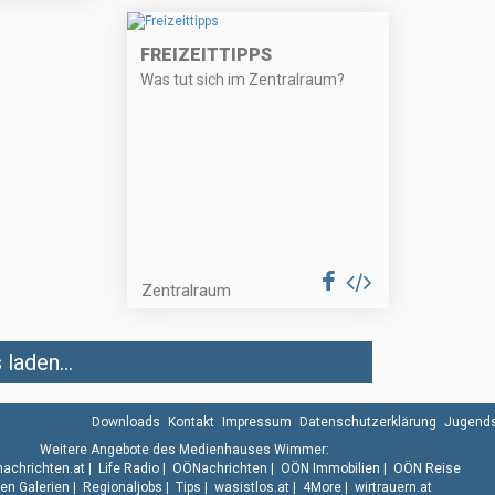
FREIZEITTIPPS
Was tut sich im Zentralraum?
Zentralraum
laden...
Downloads
Kontakt
Impressum
Datenschutzerklärung
Jugends
Weitere Angebote des Medienhauses Wimmer:
.nachrichten.at
|
Life Radio
|
OÖNachrichten
|
OÖN Immobilien
|
OÖN Reise
n Galerien
|
Regionaljobs
|
Tips
|
wasistlos.at
|
4More
|
wirtrauern.at