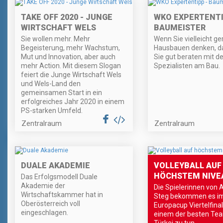
TAKE OFF 2020 - JUNGE
WKO EXPERTENTI
WIRTSCHAFT WELS
BAUMEISTER
Sie wollen mehr. Mehr
Wenn Sie vielleicht g
Begeisterung, mehr Wachstum,
Hausbauen denken, d
Mut und Innovation, aber auch
Sie gut beraten mit d
mehr Action. Mit diesem Slogan
Spezialisten am Bau.
feiert die Junge Wirtschaft Wels
und Wels-Land den
gemeinsamen Start in ein
erfolgreiches Jahr 2020 in einem
PS-starken Umfeld.
Zentralraum
Zentralraum
DUALE AKADEMIE
VOLLEYBALL AUF
HÖCHSTEM NIVE
Das Erfolgsmodell Duale
Akademie der
Die Spielerinnen von 
Wirtschaftskammer hat in
Steg bekommen es i
Oberösterreich voll
Europacup Viertelfinal
eingeschlagen.
einem der besten Te