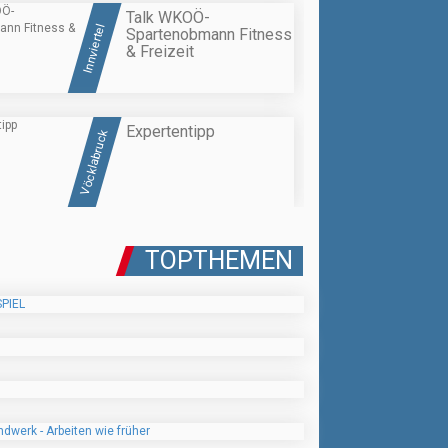
Talk WKOÖ-
Innviertel
Spartenobmann Fitness
& Freizeit
Expertentipp
Vöcklabruck
TOPTHEMEN