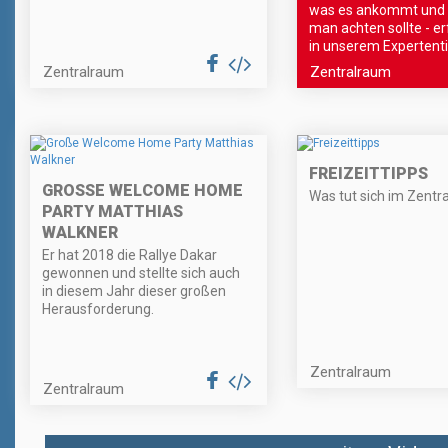
was es ankommt und 
man achten sollte - e
in unserem Expertenti
Zentralraum
Zentralraum
FREIZEITTIPPS
GROSSE WELCOME HOME P
Was tut sich im Zentr
ARTY MATTHIAS W
ALKNER
Er hat 2018 die Rallye Dakar
gewonnen und stellte sich auch
in diesem Jahr dieser großen
Herausforderung.
Zentralraum
Zentralraum