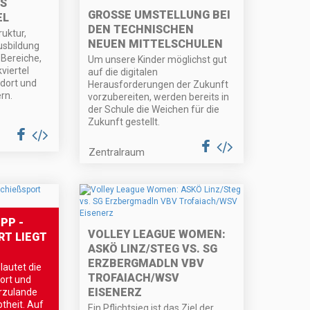
S
GROSSE UMSTELLUNG BEI D
EL
EN TECHNISCHEN N
ruktur,
EUEN MITTELSCHULEN
usbildung
 Bereiche,
Um unsere Kinder möglichst gut
viertel
auf die digitalen
dort und
Herausforderungen der Zukunft
rn.
vorzubereiten, werden bereits in
der Schule die Weichen für die
Zukunft gestellt.
Zentralraum
PP -
VOLLEY LEAGUE WOMEN:
 LIEGT V
ASKÖ LINZ/STEG VS. SG
ERZBERGMADLN VBV
lautet die
TROFAIACH/WSV
ort und
EISENERZ
erzulande
theit. Auf
Ein Pflichtsieg ist das Ziel der