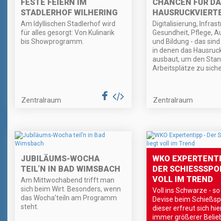
FESTE FEIERN IM
CHANCEN FÜR DA
STADLERHOF WILHERING
HAUSRUCKVIERT
Am Idyllischen Stadlerhof wird
Digitalisierung, Infrast
für alles gesorgt: Von Kulinarik
Gesundheit, Pflege, A
bis Showprogramm.
und Bildung - das sind
in denen das Hausruck
ausbaut, um den Stan
Arbeitsplätze zu siche
Zentralraum
Zentralraum
JUBILÄUMS-WOCHA
WKO EXPERTENTI
TEIL’N IN BAD WIMSBACH
DER SCHIESSSPORT
OLL IM TREND
Am Mittwochabend trifft man
sich beim Wirt. Besonders, wenn
Voll ins Schwarze - so 
das Wocha’teiln am Programm
Devise beim Schießsp
steht.
dieser erfreut sich hi
immer größerer Belieb