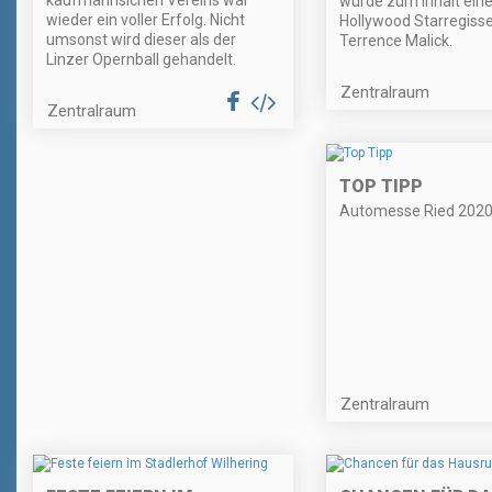
kaufmännsichen Vereins war
wurde zum Inhalt eine
wieder ein voller Erfolg. Nicht
Hollywood Starregiss
umsonst wird dieser als der
Terrence Malick.
Linzer Opernball gehandelt.
Zentralraum
Zentralraum
TOP TIPP
Automesse Ried 202
Zentralraum