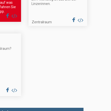
auf was
Linzerinnen.
rfahren Sie
pp.
Zentralraum
alraum?