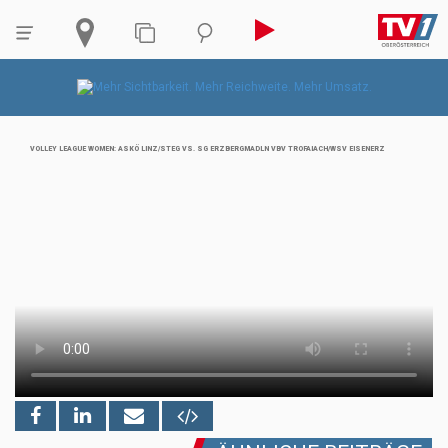
VOLLEY LEAGUE WOMEN: ASKÖ LINZ/STEG VS. SG ERZBERGMADLN VBV TROFAIACH/WSV EISENERZ