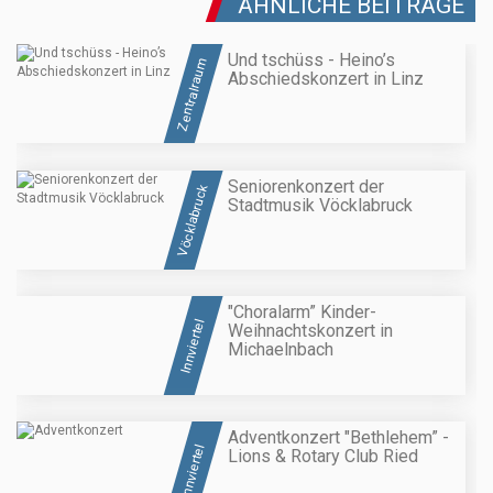
ÄHNLICHE BEITRÄGE
Und tschüss - Heino’s
Zentralraum
Abschiedskonzert in Linz
Seniorenkonzert der
Vöcklabruck
Stadtmusik Vöcklabruck
"Choralarm” Kinder-
Innviertel
Weihnachtskonzert in
Michaelnbach
Adventkonzert "Bethlehem” -
Innviertel
Lions & Rotary Club Ried