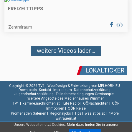
FREIZEITTIPPS
Zentralraum
weitere Videos laden...
LOKALTICKER
Copyright © 2026 TV1 -
Web Design & Entwicklung von MELHORN.EU
Downloads
Kontakt
Impressum
Datenschutzerklärung
Jugendschutzerklärung
Teilnahmebedingungen Gewinnspiel
Weitere Angebote des Medienhauses Wimmer:
TV1
|
karriere.nachrichten.at
|
Life Radio
|
OÖNachrichten
|
OÖN
Immobilien
|
OÖN Reise
Promenaden Galerien
|
Regionaljobs
|
Tips
|
wasistlos.at
|
4More
|
wirtrauern.at
Unsere Webseite nutzt Cookies.
Mehr dazu finden Sie in unserer