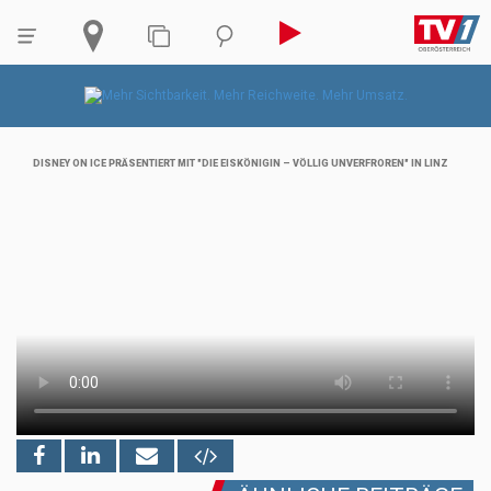
DISNEY ON ICE PRÄSENTIERT MIT "DIE EISKÖNIGIN – VÖLLIG UNVERFROREN" IN LINZ