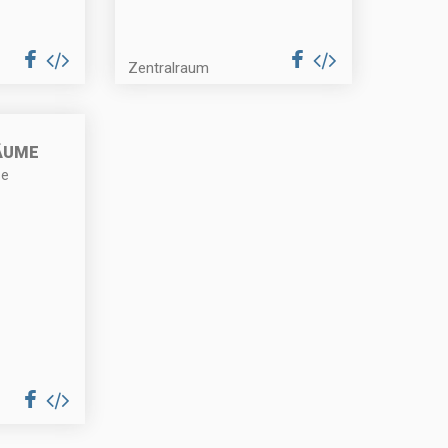
Zentralraum
ÄUME
se