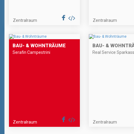
Zentralraum
Zentralraum
BAU- & WOHNTRÄUME
BAU- & WOHNTR
Serafin Campestrini
Real Service Sparkas
Zentralraum
Zentralraum