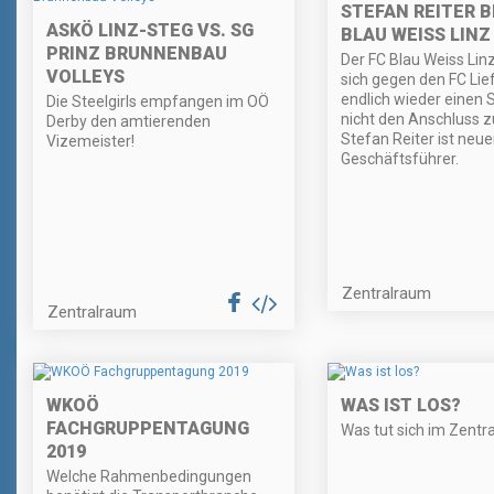
STEFAN REITER B
ASKÖ LINZ-STEG VS. SG
BLAU WEISS LINZ
PRINZ BRUNNENBAU
Der FC Blau Weiss Lin
VOLLEYS
sich gegen den FC Lie
endlich wieder einen 
Die Steelgirls empfangen im OÖ
nicht den Anschluss zu
Derby den amtierenden
Stefan Reiter ist neue
Vizemeister!
Geschäftsführer.
Zentralraum
Zentralraum
WKOÖ
WAS IST LOS?
FACHGRUPPENTAGUNG
Was tut sich im Zentr
2019
Welche Rahmenbedingungen