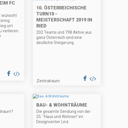
EIM FC
10. ÖSTERREICHISCHE
TURN10 -
z wünscht
MEISTERSCHAFT 2019 IN
fering
RIED
Sieg um
 verlieren.
202 Teams und 798 Aktive aus
r
ganz Österreich sind eine
deutliche Steigerung.
Zentralraum
BAU- & WOHNTRÄUME
alraum?
Die gesamte Sendung von der
25. "Haus und Wohnen" im
Designcenter Linz