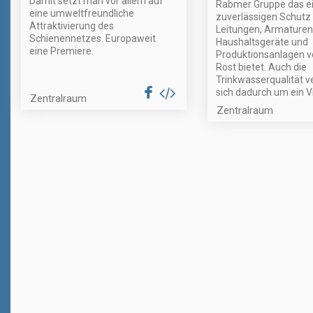
Damit setzt man vor allem auf
Rabmer Gruppe das e
eine umweltfreundliche
zuverlässigen Schutz 
Attraktivierung des
Leitungen, Armaturen
Schienennetzes. Europaweit
Haushaltsgeräte und
eine Premiere.
Produktionsanlagen v
Rost bietet. Auch die
Trinkwasserqualität v
sich dadurch um ein V
Zentralraum
Zentralraum