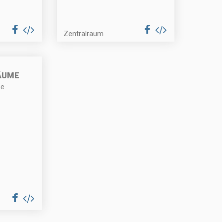
Zentralraum
ÄUME
se