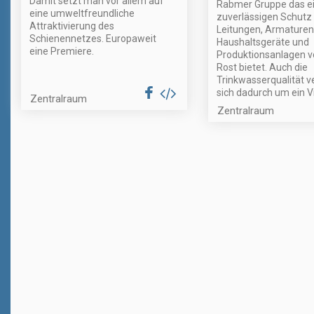
Damit setzt man vor allem auf
Rabmer Gruppe das e
eine umweltfreundliche
zuverlässigen Schutz 
Attraktivierung des
Leitungen, Armaturen
Schienennetzes. Europaweit
Haushaltsgeräte und
eine Premiere.
Produktionsanlagen v
Rost bietet. Auch die
Trinkwasserqualität v
sich dadurch um ein V
Zentralraum
Zentralraum