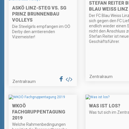
STEFAN REITER B
ASKÖ LINZ-STEG VS. SG
BLAU WEISS LINZ
PRINZ BRUNNENBAU
Der FC Blau Weiss Lin
VOLLEYS
sich gegen den FC Lie
endlich wieder einen 
Die Steelgirls empfangen im OÖ
nicht den Anschluss zu
Derby den amtierenden
Stefan Reiter ist neue
Vizemeister!
Geschäftsführer.
Zentralraum
Zentralraum
WKOÖ
WAS IST LOS?
FACHGRUPPENTAGUNG
Was tut sich im Zentr
2019
Welche Rahmenbedingungen