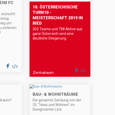
EIM FC
10. ÖSTERREICHISCHE
TURN10 -
z wünscht
MEISTERSCHAFT 2019 IN
fering
RIED
Sieg um
 verlieren.
202 Teams und 798 Aktive aus
r
ganz Österreich sind eine
deutliche Steigerung.
Zentralraum
BAU- & WOHNTRÄUME
alraum?
Die gesamte Sendung von der
25. "Haus und Wohnen" im
Designcenter Linz