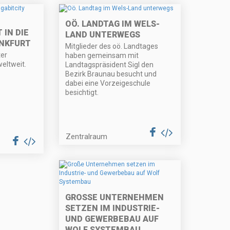
OÖ. LANDTAG IM WELS-
 IN DIE
LAND UNTERWEGS
ANKFURT
Mitglieder des oö. Landtages
ter
haben gemeinsam mit
eltweit.
Landtagspräsident Sigl den
Bezirk Braunau besucht und
dabei eine Vorzeigeschule
besichtigt.
Zentralraum
GROSSE UNTERNEHMEN S
ETZEN IM INDUSTRIE- U
ND GEWERBEBAU AUF W
OLF SYSTEMBAU