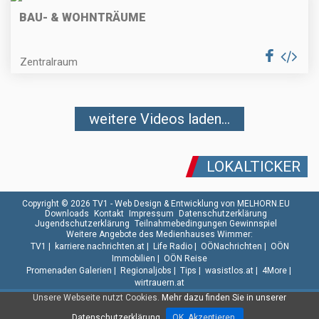
BAU- & WOHNTRÄUME
Zentralraum
weitere Videos laden...
LOKALTICKER
Copyright © 2026 TV1 -
Web Design & Entwicklung von MELHORN.EU
Downloads
Kontakt
Impressum
Datenschutzerklärung
Jugendschutzerklärung
Teilnahmebedingungen Gewinnspiel
Weitere Angebote des Medienhauses Wimmer:
TV1
|
karriere.nachrichten.at
|
Life Radio
|
OÖNachrichten
|
OÖN
Immobilien
|
OÖN Reise
Promenaden Galerien
|
Regionaljobs
|
Tips
|
wasistlos.at
|
4More
|
wirtrauern.at
Unsere Webseite nutzt Cookies.
Mehr dazu finden Sie in unserer
Datenschutzerklärung.
OK. Akzeptieren.