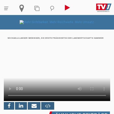
MICHAELA LANGER-WENINGER, DIE ERSTE PRÄSIDENTIN DER LANDWIRTSCHAFTS-KAMMER