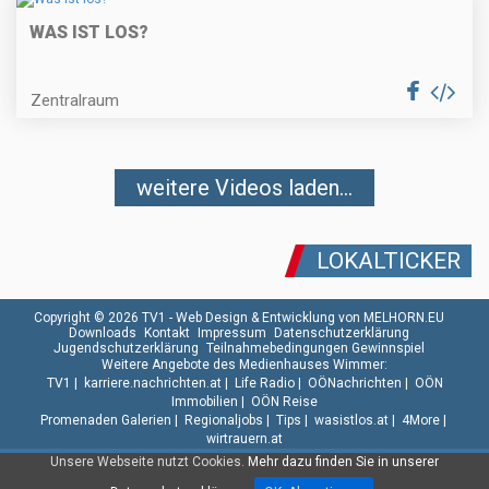
WAS IST LOS?
Zentralraum
weitere Videos laden...
LOKALTICKER
Copyright © 2026 TV1 -
Web Design & Entwicklung von MELHORN.EU
Downloads
Kontakt
Impressum
Datenschutzerklärung
Jugendschutzerklärung
Teilnahmebedingungen Gewinnspiel
Weitere Angebote des Medienhauses Wimmer:
TV1
|
karriere.nachrichten.at
|
Life Radio
|
OÖNachrichten
|
OÖN
Immobilien
|
OÖN Reise
Promenaden Galerien
|
Regionaljobs
|
Tips
|
wasistlos.at
|
4More
|
wirtrauern.at
Unsere Webseite nutzt Cookies.
Mehr dazu finden Sie in unserer