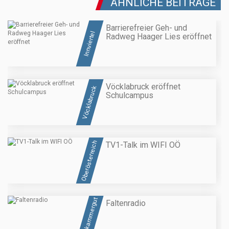
ÄHNLICHE BEITRÄGE
Barrierefreier Geh- und
Innviertel
Radweg Haager Lies eröffnet
Vöcklabruck eröffnet
Vöcklabruck
Schulcampus
Oberösterreich
TV1-Talk im WIFI OÖ
Salzkammergut
Faltenradio