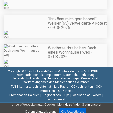
"Ihr könnt mich gern haben!":
Welser (65) verweigerte Alkotest
- 09.08.2026
Windhose riss halbes Dach
eines Wohnhauses weg -
07.08.2026
Copyright © 2026 TV1 -
Web Design & Entwicklung von MELHORN.EU
Downloads
Kontakt
Impressum
Datenschutzerklärung
Jugendschutzerklärung
Teilnahmebedingungen Gewinnspiel
Weitere Angebote des Medienhauses Wimmer:
TV1
|
karriere.nachrichten.at
|
Life Radio
|
OÖNachrichten
|
OÖN
Immobilien
|
OÖN Reise
Promenaden Galerien
|
Regionaljobs
|
Tips
|
wasistlos.at
|
4More
|
wirtrauern.at
Unsere Webseite nutzt Cookies.
Mehr dazu finden Sie in unserer
Datenschutzerklärung.
OK. Akzeptieren.