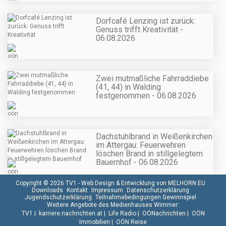
Dorfcafé Lenzing ist zurück:
Genuss trifft Kreativität -
06.08.2026
Zwei mutmaßliche Fahrraddiebe
(41, 44) in Walding
festgenommen - 06.08.2026
Dachstuhlbrand in Weißenkirchen
im Attergau: Feuerwehren
löschen Brand in stillgelegtem
Bauernhof - 06.08.2026
Copyright © 2026 TV1 -
Web Design & Entwicklung von MELHORN.EU
Downloads
Kontakt
Impressum
Datenschutzerklärung
Jugendschutzerklärung
Teilnahmebedingungen Gewinnspiel
Weitere Angebote des Medienhauses Wimmer:
TV1
|
karriere.nachrichten.at
|
Life Radio
|
OÖNachrichten
|
OÖN
Immobilien
|
OÖN Reise