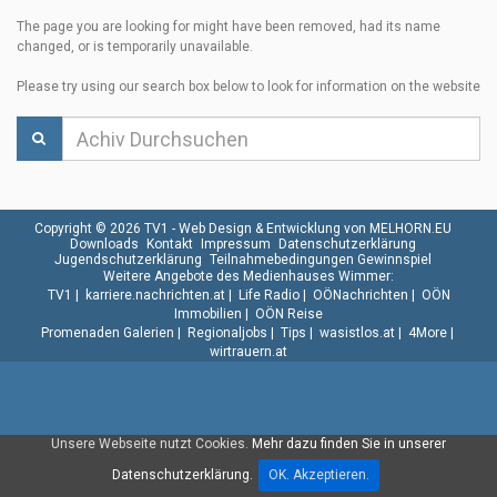
The page you are looking for might have been removed, had its name
changed, or is temporarily unavailable.
Please try using our search box below to look for information on the website
Copyright © 2026 TV1 -
Web Design & Entwicklung von MELHORN.EU
Downloads
Kontakt
Impressum
Datenschutzerklärung
Jugendschutzerklärung
Teilnahmebedingungen Gewinnspiel
Weitere Angebote des Medienhauses Wimmer:
TV1
|
karriere.nachrichten.at
|
Life Radio
|
OÖNachrichten
|
OÖN
Immobilien
|
OÖN Reise
Promenaden Galerien
|
Regionaljobs
|
Tips
|
wasistlos.at
|
4More
|
wirtrauern.at
Unsere Webseite nutzt Cookies.
Mehr dazu finden Sie in unserer
Datenschutzerklärung.
OK. Akzeptieren.