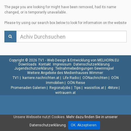
The page you are looking for might have been removed, had its name
changed, or is temporarily unavailable.
Please try using our search box below to look for information on the website
Copyright © 2026 TV1 -
Web Design & Entwicklung von MELHORN.EU
Downloads
Kontakt
Impressum
Datenschutzerklärung
Jugendschutzerklärung
Teilnahmebedingungen Gewinnspiel
Weitere Angebote des Medienhauses Wimmer:
TV1
|
karriere.nachrichten.at
|
Life Radio
|
OÖNachrichten
|
OÖN
Immobilien
|
OÖN Reise
Promenaden Galerien
|
Regionaljobs
|
Tips
|
wasistlos.at
|
4More
|
wirtrauern.at
Unsere Webseite nutzt Cookies.
Mehr dazu finden Sie in unserer
Datenschutzerklärung.
OK. Akzeptieren.