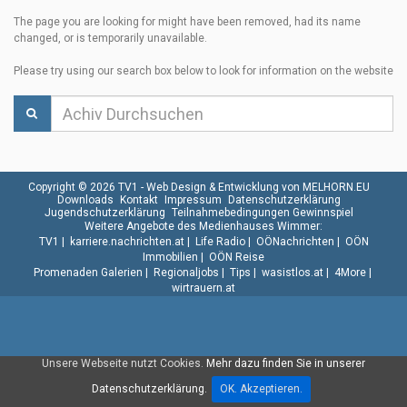
The page you are looking for might have been removed, had its name
changed, or is temporarily unavailable.
Please try using our search box below to look for information on the website
Copyright © 2026 TV1 -
Web Design & Entwicklung von MELHORN.EU
Downloads
Kontakt
Impressum
Datenschutzerklärung
Jugendschutzerklärung
Teilnahmebedingungen Gewinnspiel
Weitere Angebote des Medienhauses Wimmer:
TV1
|
karriere.nachrichten.at
|
Life Radio
|
OÖNachrichten
|
OÖN
Immobilien
|
OÖN Reise
Promenaden Galerien
|
Regionaljobs
|
Tips
|
wasistlos.at
|
4More
|
wirtrauern.at
Unsere Webseite nutzt Cookies.
Mehr dazu finden Sie in unserer
Datenschutzerklärung.
OK. Akzeptieren.