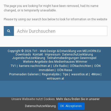
The page you are looking for might have been removed, had its name
changed, or is temporarily unavailable.
Please try using our search box below to look for information on the website
Copyright © 2026 TV1 -
Web Design & Entwicklung von MELHORN.EU
Downloads
Kontakt
Impressum
Datenschutzerklärung
Jugendschutzerklärung
Teilnahmebedingungen Gewinnspiel
Weitere Angebote des Medienhauses Wimmer:
TV1
|
karriere.nachrichten.at
|
Life Radio
|
OÖNachrichten
|
OÖN
Immobilien
|
OÖN Reise
Promenaden Galerien
|
Regionaljobs
|
Tips
|
wasistlos.at
|
4More
|
wirtrauern.at
Unsere Webseite nutzt Cookies.
Mehr dazu finden Sie in unserer
Datenschutzerklärung.
OK. Akzeptieren.