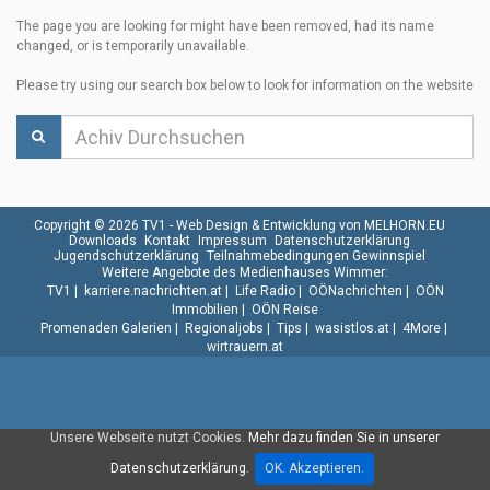
The page you are looking for might have been removed, had its name
changed, or is temporarily unavailable.
Please try using our search box below to look for information on the website
Copyright © 2026 TV1 -
Web Design & Entwicklung von MELHORN.EU
Downloads
Kontakt
Impressum
Datenschutzerklärung
Jugendschutzerklärung
Teilnahmebedingungen Gewinnspiel
Weitere Angebote des Medienhauses Wimmer:
TV1
|
karriere.nachrichten.at
|
Life Radio
|
OÖNachrichten
|
OÖN
Immobilien
|
OÖN Reise
Promenaden Galerien
|
Regionaljobs
|
Tips
|
wasistlos.at
|
4More
|
wirtrauern.at
Unsere Webseite nutzt Cookies.
Mehr dazu finden Sie in unserer
Datenschutzerklärung.
OK. Akzeptieren.