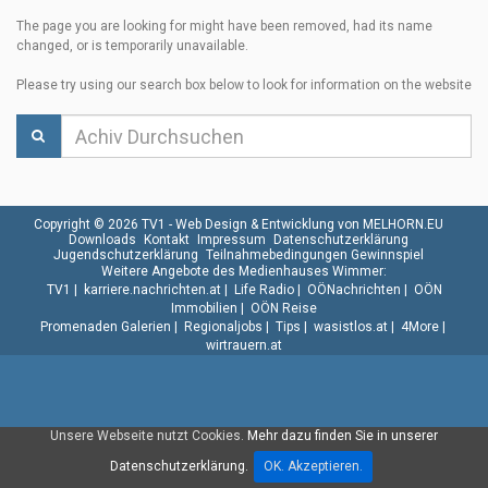
The page you are looking for might have been removed, had its name
changed, or is temporarily unavailable.
Please try using our search box below to look for information on the website
Copyright © 2026 TV1 -
Web Design & Entwicklung von MELHORN.EU
Downloads
Kontakt
Impressum
Datenschutzerklärung
Jugendschutzerklärung
Teilnahmebedingungen Gewinnspiel
Weitere Angebote des Medienhauses Wimmer:
TV1
|
karriere.nachrichten.at
|
Life Radio
|
OÖNachrichten
|
OÖN
Immobilien
|
OÖN Reise
Promenaden Galerien
|
Regionaljobs
|
Tips
|
wasistlos.at
|
4More
|
wirtrauern.at
Unsere Webseite nutzt Cookies.
Mehr dazu finden Sie in unserer
Datenschutzerklärung.
OK. Akzeptieren.