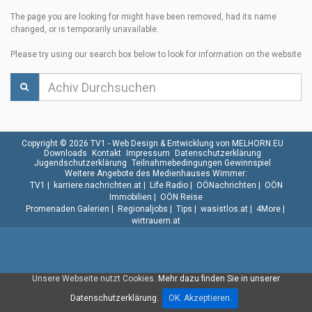
The page you are looking for might have been removed, had its name
changed, or is temporarily unavailable.
Please try using our search box below to look for information on the website
Copyright © 2026 TV1 -
Web Design & Entwicklung von MELHORN.EU
Downloads
Kontakt
Impressum
Datenschutzerklärung
Jugendschutzerklärung
Teilnahmebedingungen Gewinnspiel
Weitere Angebote des Medienhauses Wimmer:
TV1
|
karriere.nachrichten.at
|
Life Radio
|
OÖNachrichten
|
OÖN
Immobilien
|
OÖN Reise
Promenaden Galerien
|
Regionaljobs
|
Tips
|
wasistlos.at
|
4More
|
wirtrauern.at
Unsere Webseite nutzt Cookies.
Mehr dazu finden Sie in unserer
Datenschutzerklärung.
OK. Akzeptieren.