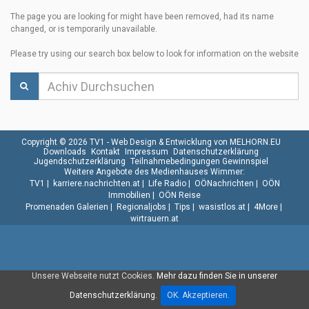
The page you are looking for might have been removed, had its name
changed, or is temporarily unavailable.
Please try using our search box below to look for information on the website
Copyright © 2026 TV1 -
Web Design & Entwicklung von MELHORN.EU
Downloads
Kontakt
Impressum
Datenschutzerklärung
Jugendschutzerklärung
Teilnahmebedingungen Gewinnspiel
Weitere Angebote des Medienhauses Wimmer:
TV1
|
karriere.nachrichten.at
|
Life Radio
|
OÖNachrichten
|
OÖN
Immobilien
|
OÖN Reise
Promenaden Galerien
|
Regionaljobs
|
Tips
|
wasistlos.at
|
4More
|
wirtrauern.at
Unsere Webseite nutzt Cookies.
Mehr dazu finden Sie in unserer
Datenschutzerklärung.
OK. Akzeptieren.