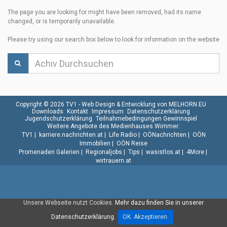
The page you are looking for might have been removed, had its name
changed, or is temporarily unavailable.
Please try using our search box below to look for information on the website
Copyright © 2026 TV1 -
Web Design & Entwicklung von MELHORN.EU
Downloads
Kontakt
Impressum
Datenschutzerklärung
Jugendschutzerklärung
Teilnahmebedingungen Gewinnspiel
Weitere Angebote des Medienhauses Wimmer:
TV1
|
karriere.nachrichten.at
|
Life Radio
|
OÖNachrichten
|
OÖN
Immobilien
|
OÖN Reise
Promenaden Galerien
|
Regionaljobs
|
Tips
|
wasistlos.at
|
4More
|
wirtrauern.at
Unsere Webseite nutzt Cookies.
Mehr dazu finden Sie in unserer
Datenschutzerklärung.
OK. Akzeptieren.