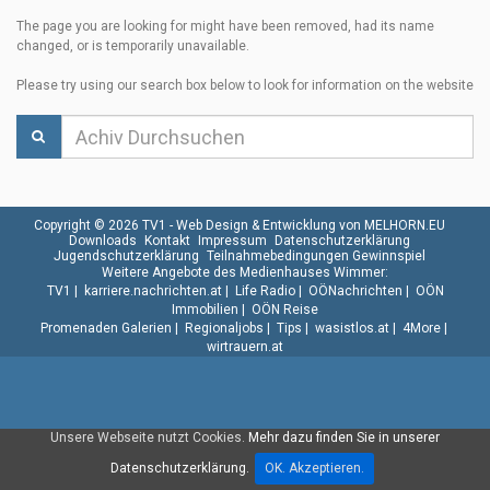
The page you are looking for might have been removed, had its name
changed, or is temporarily unavailable.
Please try using our search box below to look for information on the website
Copyright © 2026 TV1 -
Web Design & Entwicklung von MELHORN.EU
Downloads
Kontakt
Impressum
Datenschutzerklärung
Jugendschutzerklärung
Teilnahmebedingungen Gewinnspiel
Weitere Angebote des Medienhauses Wimmer:
TV1
|
karriere.nachrichten.at
|
Life Radio
|
OÖNachrichten
|
OÖN
Immobilien
|
OÖN Reise
Promenaden Galerien
|
Regionaljobs
|
Tips
|
wasistlos.at
|
4More
|
wirtrauern.at
Unsere Webseite nutzt Cookies.
Mehr dazu finden Sie in unserer
Datenschutzerklärung.
OK. Akzeptieren.