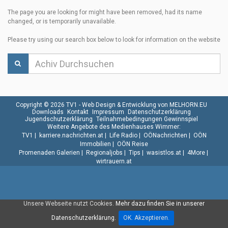
The page you are looking for might have been removed, had its name
changed, or is temporarily unavailable.
Please try using our search box below to look for information on the website
Copyright © 2026 TV1 -
Web Design & Entwicklung von MELHORN.EU
Downloads
Kontakt
Impressum
Datenschutzerklärung
Jugendschutzerklärung
Teilnahmebedingungen Gewinnspiel
Weitere Angebote des Medienhauses Wimmer:
TV1
|
karriere.nachrichten.at
|
Life Radio
|
OÖNachrichten
|
OÖN
Immobilien
|
OÖN Reise
Promenaden Galerien
|
Regionaljobs
|
Tips
|
wasistlos.at
|
4More
|
wirtrauern.at
Unsere Webseite nutzt Cookies.
Mehr dazu finden Sie in unserer
Datenschutzerklärung.
OK. Akzeptieren.