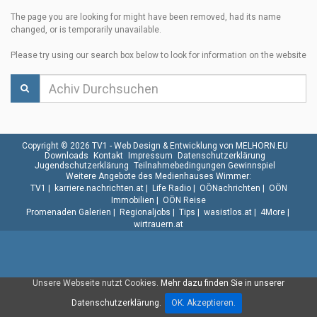
The page you are looking for might have been removed, had its name
changed, or is temporarily unavailable.
Please try using our search box below to look for information on the website
Copyright © 2026 TV1 -
Web Design & Entwicklung von MELHORN.EU
Downloads
Kontakt
Impressum
Datenschutzerklärung
Jugendschutzerklärung
Teilnahmebedingungen Gewinnspiel
Weitere Angebote des Medienhauses Wimmer:
TV1
|
karriere.nachrichten.at
|
Life Radio
|
OÖNachrichten
|
OÖN
Immobilien
|
OÖN Reise
Promenaden Galerien
|
Regionaljobs
|
Tips
|
wasistlos.at
|
4More
|
wirtrauern.at
Unsere Webseite nutzt Cookies.
Mehr dazu finden Sie in unserer
Datenschutzerklärung.
OK. Akzeptieren.