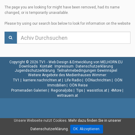
The page you are looking for might have been removed, had its name
changed, or is temporarily unavailable.
Please try using our search box below to look for information on the website
Copyright © 2026 TV1 -
Web Design & Entwicklung von MELHORN.EU
Downloads
Kontakt
Impressum
Datenschutzerklärung
Jugendschutzerklärung
Teilnahmebedingungen Gewinnspiel
Weitere Angebote des Medienhauses Wimmer:
TV1
|
karriere.nachrichten.at
|
Life Radio
|
OÖNachrichten
|
OÖN
Immobilien
|
OÖN Reise
Promenaden Galerien
|
Regionaljobs
|
Tips
|
wasistlos.at
|
4More
|
wirtrauern.at
Unsere Webseite nutzt Cookies.
Mehr dazu finden Sie in unserer
Datenschutzerklärung.
OK. Akzeptieren.