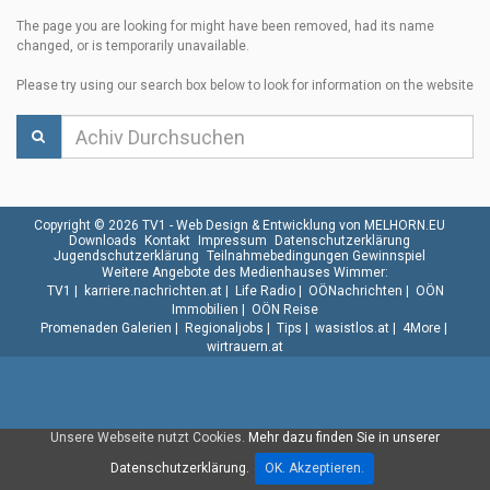
The page you are looking for might have been removed, had its name
changed, or is temporarily unavailable.
Please try using our search box below to look for information on the website
Copyright © 2026 TV1 -
Web Design & Entwicklung von MELHORN.EU
Downloads
Kontakt
Impressum
Datenschutzerklärung
Jugendschutzerklärung
Teilnahmebedingungen Gewinnspiel
Weitere Angebote des Medienhauses Wimmer:
TV1
|
karriere.nachrichten.at
|
Life Radio
|
OÖNachrichten
|
OÖN
Immobilien
|
OÖN Reise
Promenaden Galerien
|
Regionaljobs
|
Tips
|
wasistlos.at
|
4More
|
wirtrauern.at
Unsere Webseite nutzt Cookies.
Mehr dazu finden Sie in unserer
Datenschutzerklärung.
OK. Akzeptieren.