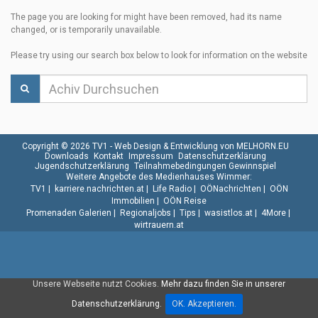
The page you are looking for might have been removed, had its name
changed, or is temporarily unavailable.
Please try using our search box below to look for information on the website
Copyright © 2026 TV1 -
Web Design & Entwicklung von MELHORN.EU
Downloads
Kontakt
Impressum
Datenschutzerklärung
Jugendschutzerklärung
Teilnahmebedingungen Gewinnspiel
Weitere Angebote des Medienhauses Wimmer:
TV1
|
karriere.nachrichten.at
|
Life Radio
|
OÖNachrichten
|
OÖN
Immobilien
|
OÖN Reise
Promenaden Galerien
|
Regionaljobs
|
Tips
|
wasistlos.at
|
4More
|
wirtrauern.at
Unsere Webseite nutzt Cookies.
Mehr dazu finden Sie in unserer
Datenschutzerklärung.
OK. Akzeptieren.