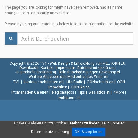
The page you are looking for might have been removed, had its name
changed, or is temporarily unavailable.
Please try using our search box below to look for information on the website
Copyright © 2026 TV1 -
Web Design & Entwicklung von MELHORN.EU
Downloads
Kontakt
Impressum
Datenschutzerklärung
Jugendschutzerklärung
Teilnahmebedingungen Gewinnspiel
Weitere Angebote des Medienhauses Wimmer:
TV1
|
karriere.nachrichten.at
|
Life Radio
|
OÖNachrichten
|
OÖN
Immobilien
|
OÖN Reise
Promenaden Galerien
|
Regionaljobs
|
Tips
|
wasistlos.at
|
4More
|
wirtrauern.at
Unsere Webseite nutzt Cookies.
Mehr dazu finden Sie in unserer
Datenschutzerklärung.
OK. Akzeptieren.