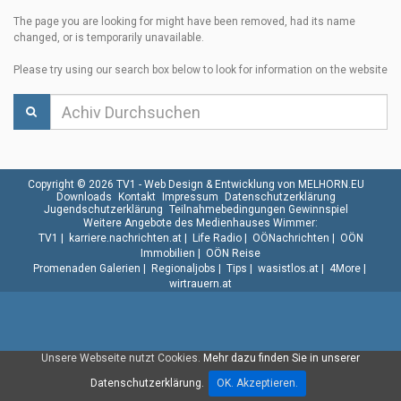
The page you are looking for might have been removed, had its name
changed, or is temporarily unavailable.
Please try using our search box below to look for information on the website
Copyright © 2026 TV1 -
Web Design & Entwicklung von MELHORN.EU
Downloads
Kontakt
Impressum
Datenschutzerklärung
Jugendschutzerklärung
Teilnahmebedingungen Gewinnspiel
Weitere Angebote des Medienhauses Wimmer:
TV1
|
karriere.nachrichten.at
|
Life Radio
|
OÖNachrichten
|
OÖN
Immobilien
|
OÖN Reise
Promenaden Galerien
|
Regionaljobs
|
Tips
|
wasistlos.at
|
4More
|
wirtrauern.at
Unsere Webseite nutzt Cookies.
Mehr dazu finden Sie in unserer
Datenschutzerklärung.
OK. Akzeptieren.