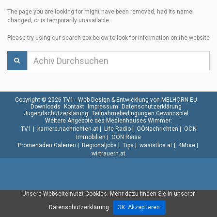
The page you are looking for might have been removed, had its name
changed, or is temporarily unavailable.
Please try using our search box below to look for information on the website
Copyright © 2026 TV1 -
Web Design & Entwicklung von MELHORN.EU
Downloads
Kontakt
Impressum
Datenschutzerklärung
Jugendschutzerklärung
Teilnahmebedingungen Gewinnspiel
Weitere Angebote des Medienhauses Wimmer:
TV1
|
karriere.nachrichten.at
|
Life Radio
|
OÖNachrichten
|
OÖN
Immobilien
|
OÖN Reise
Promenaden Galerien
|
Regionaljobs
|
Tips
|
wasistlos.at
|
4More
|
wirtrauern.at
Unsere Webseite nutzt Cookies.
Mehr dazu finden Sie in unserer
Datenschutzerklärung.
OK. Akzeptieren.