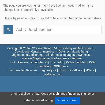
The page you are looking for might have been removed, had its name
changed, or is temporarily unavailable.
Please try using our search box below to look for information on the website
Copyright © 2026 TV1 -
Web Design & Entwicklung von MELHORN.EU
Downloads
Kontakt
Impressum
Datenschutzerklärung
Jugendschutzerklärung
Teilnahmebedingungen Gewinnspiel
Weitere Angebote des Medienhauses Wimmer:
TV1
|
karriere.nachrichten.at
|
Life Radio
|
OÖNachrichten
|
OÖN
Immobilien
|
OÖN Reise
Promenaden Galerien
|
Regionaljobs
|
Tips
|
wasistlos.at
|
4More
|
wirtrauern.at
Unsere Webseite nutzt Cookies.
Mehr dazu finden Sie in unserer
Datenschutzerklärung.
OK. Akzeptieren.