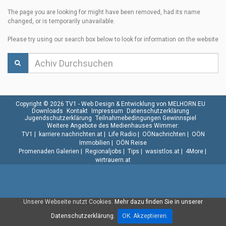
The page you are looking for might have been removed, had its name
changed, or is temporarily unavailable.
Please try using our search box below to look for information on the website
Copyright © 2026 TV1 -
Web Design & Entwicklung von MELHORN.EU
Downloads
Kontakt
Impressum
Datenschutzerklärung
Jugendschutzerklärung
Teilnahmebedingungen Gewinnspiel
Weitere Angebote des Medienhauses Wimmer:
TV1
|
karriere.nachrichten.at
|
Life Radio
|
OÖNachrichten
|
OÖN
Immobilien
|
OÖN Reise
Promenaden Galerien
|
Regionaljobs
|
Tips
|
wasistlos.at
|
4More
|
wirtrauern.at
Unsere Webseite nutzt Cookies.
Mehr dazu finden Sie in unserer
Datenschutzerklärung.
OK. Akzeptieren.