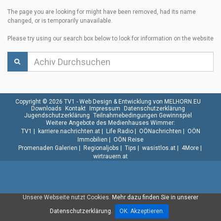
The page you are looking for might have been removed, had its name
changed, or is temporarily unavailable.
Please try using our search box below to look for information on the website
Copyright © 2026 TV1 -
Web Design & Entwicklung von MELHORN.EU
Downloads
Kontakt
Impressum
Datenschutzerklärung
Jugendschutzerklärung
Teilnahmebedingungen Gewinnspiel
Weitere Angebote des Medienhauses Wimmer:
TV1
|
karriere.nachrichten.at
|
Life Radio
|
OÖNachrichten
|
OÖN
Immobilien
|
OÖN Reise
Promenaden Galerien
|
Regionaljobs
|
Tips
|
wasistlos.at
|
4More
|
wirtrauern.at
Unsere Webseite nutzt Cookies.
Mehr dazu finden Sie in unserer
Datenschutzerklärung.
OK. Akzeptieren.