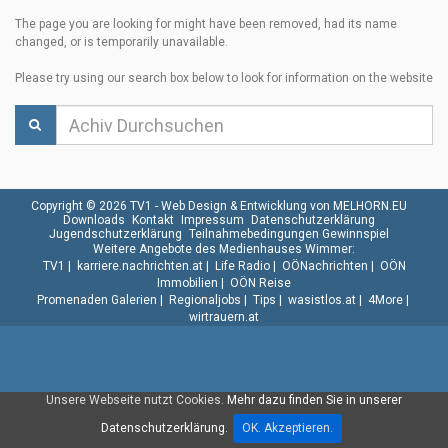
The page you are looking for might have been removed, had its name
changed, or is temporarily unavailable.
Please try using our search box below to look for information on the website
Copyright © 2026 TV1 -
Web Design & Entwicklung von MELHORN.EU
Downloads
Kontakt
Impressum
Datenschutzerklärung
Jugendschutzerklärung
Teilnahmebedingungen Gewinnspiel
Weitere Angebote des Medienhauses Wimmer:
TV1
|
karriere.nachrichten.at
|
Life Radio
|
OÖNachrichten
|
OÖN
Immobilien
|
OÖN Reise
Promenaden Galerien
|
Regionaljobs
|
Tips
|
wasistlos.at
|
4More
|
wirtrauern.at
Unsere Webseite nutzt Cookies.
Mehr dazu finden Sie in unserer
Datenschutzerklärung.
OK. Akzeptieren.