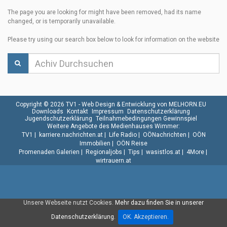
The page you are looking for might have been removed, had its name
changed, or is temporarily unavailable.
Please try using our search box below to look for information on the website
Copyright © 2026 TV1 -
Web Design & Entwicklung von MELHORN.EU
Downloads
Kontakt
Impressum
Datenschutzerklärung
Jugendschutzerklärung
Teilnahmebedingungen Gewinnspiel
Weitere Angebote des Medienhauses Wimmer:
TV1
|
karriere.nachrichten.at
|
Life Radio
|
OÖNachrichten
|
OÖN
Immobilien
|
OÖN Reise
Promenaden Galerien
|
Regionaljobs
|
Tips
|
wasistlos.at
|
4More
|
wirtrauern.at
Unsere Webseite nutzt Cookies.
Mehr dazu finden Sie in unserer
Datenschutzerklärung.
OK. Akzeptieren.