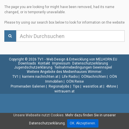
The page you are looking for might have been removed, had its name
changed, or is temporarily unavailable.
Please try using our search box below to look for information on the website
Copyright © 2026 TV1 -
Web Design & Entwicklung von MELHORN.EU
Downloads
Kontakt
Impressum
Datenschutzerklärung
Jugendschutzerklärung
Teilnahmebedingungen Gewinnspiel
Weitere Angebote des Medienhauses Wimmer:
TV1
|
karriere.nachrichten.at
|
Life Radio
|
OÖNachrichten
|
OÖN
Immobilien
|
OÖN Reise
Promenaden Galerien
|
Regionaljobs
|
Tips
|
wasistlos.at
|
4More
|
wirtrauern.at
Unsere Webseite nutzt Cookies.
Mehr dazu finden Sie in unserer
Datenschutzerklärung.
OK. Akzeptieren.