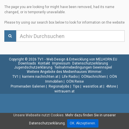
The page you are looking for might have been removed, had its name
changed, or is temporarily unavailable.
Please try using our search box below to look for information on the website
Copyright © 2026 TV1 -
Web Design & Entwicklung von MELHORN.EU
Downloads
Kontakt
Impressum
Datenschutzerklärung
Jugendschutzerklärung
Teilnahmebedingungen Gewinnspiel
Weitere Angebote des Medienhauses Wimmer:
TV1
|
karriere.nachrichten.at
|
Life Radio
|
OÖNachrichten
|
OÖN
Immobilien
|
OÖN Reise
Promenaden Galerien
|
Regionaljobs
|
Tips
|
wasistlos.at
|
4More
|
wirtrauern.at
Unsere Webseite nutzt Cookies.
Mehr dazu finden Sie in unserer
Datenschutzerklärung.
OK. Akzeptieren.