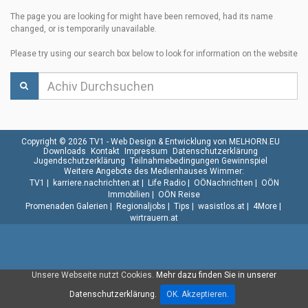
The page you are looking for might have been removed, had its name
changed, or is temporarily unavailable.
Please try using our search box below to look for information on the website
Copyright © 2026 TV1 -
Web Design & Entwicklung von MELHORN.EU
Downloads
Kontakt
Impressum
Datenschutzerklärung
Jugendschutzerklärung
Teilnahmebedingungen Gewinnspiel
Weitere Angebote des Medienhauses Wimmer:
TV1
|
karriere.nachrichten.at
|
Life Radio
|
OÖNachrichten
|
OÖN
Immobilien
|
OÖN Reise
Promenaden Galerien
|
Regionaljobs
|
Tips
|
wasistlos.at
|
4More
|
wirtrauern.at
Unsere Webseite nutzt Cookies.
Mehr dazu finden Sie in unserer
Datenschutzerklärung.
OK. Akzeptieren.