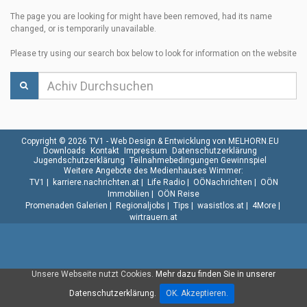
The page you are looking for might have been removed, had its name
changed, or is temporarily unavailable.
Please try using our search box below to look for information on the website
Copyright © 2026 TV1 -
Web Design & Entwicklung von MELHORN.EU
Downloads
Kontakt
Impressum
Datenschutzerklärung
Jugendschutzerklärung
Teilnahmebedingungen Gewinnspiel
Weitere Angebote des Medienhauses Wimmer:
TV1
|
karriere.nachrichten.at
|
Life Radio
|
OÖNachrichten
|
OÖN
Immobilien
|
OÖN Reise
Promenaden Galerien
|
Regionaljobs
|
Tips
|
wasistlos.at
|
4More
|
wirtrauern.at
Unsere Webseite nutzt Cookies.
Mehr dazu finden Sie in unserer
Datenschutzerklärung.
OK. Akzeptieren.