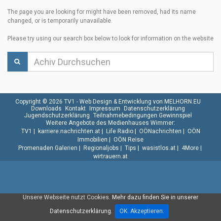
The page you are looking for might have been removed, had its name
changed, or is temporarily unavailable.
Please try using our search box below to look for information on the website
Copyright © 2026 TV1 -
Web Design & Entwicklung von MELHORN.EU
Downloads
Kontakt
Impressum
Datenschutzerklärung
Jugendschutzerklärung
Teilnahmebedingungen Gewinnspiel
Weitere Angebote des Medienhauses Wimmer:
TV1
|
karriere.nachrichten.at
|
Life Radio
|
OÖNachrichten
|
OÖN
Immobilien
|
OÖN Reise
Promenaden Galerien
|
Regionaljobs
|
Tips
|
wasistlos.at
|
4More
|
wirtrauern.at
Unsere Webseite nutzt Cookies.
Mehr dazu finden Sie in unserer
Datenschutzerklärung.
OK. Akzeptieren.