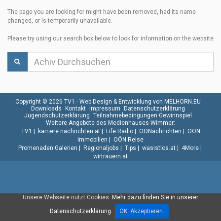
The page you are looking for might have been removed, had its name
changed, or is temporarily unavailable.
Please try using our search box below to look for information on the website
Copyright © 2026 TV1 -
Web Design & Entwicklung von MELHORN.EU
Downloads
Kontakt
Impressum
Datenschutzerklärung
Jugendschutzerklärung
Teilnahmebedingungen Gewinnspiel
Weitere Angebote des Medienhauses Wimmer:
TV1
|
karriere.nachrichten.at
|
Life Radio
|
OÖNachrichten
|
OÖN
Immobilien
|
OÖN Reise
Promenaden Galerien
|
Regionaljobs
|
Tips
|
wasistlos.at
|
4More
|
wirtrauern.at
Unsere Webseite nutzt Cookies.
Mehr dazu finden Sie in unserer
Datenschutzerklärung.
OK. Akzeptieren.