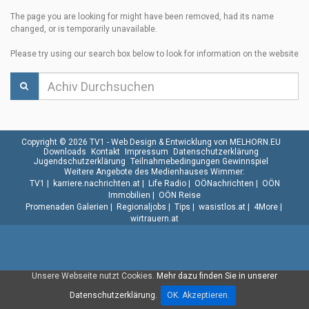
The page you are looking for might have been removed, had its name
changed, or is temporarily unavailable.
Please try using our search box below to look for information on the website
Copyright © 2026 TV1 -
Web Design & Entwicklung von MELHORN.EU
Downloads
Kontakt
Impressum
Datenschutzerklärung
Jugendschutzerklärung
Teilnahmebedingungen Gewinnspiel
Weitere Angebote des Medienhauses Wimmer:
TV1
|
karriere.nachrichten.at
|
Life Radio
|
OÖNachrichten
|
OÖN
Immobilien
|
OÖN Reise
Promenaden Galerien
|
Regionaljobs
|
Tips
|
wasistlos.at
|
4More
|
wirtrauern.at
Unsere Webseite nutzt Cookies.
Mehr dazu finden Sie in unserer
Datenschutzerklärung.
OK. Akzeptieren.