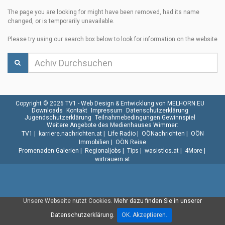
The page you are looking for might have been removed, had its name
changed, or is temporarily unavailable.
Please try using our search box below to look for information on the website
Copyright © 2026 TV1 -
Web Design & Entwicklung von MELHORN.EU
Downloads
Kontakt
Impressum
Datenschutzerklärung
Jugendschutzerklärung
Teilnahmebedingungen Gewinnspiel
Weitere Angebote des Medienhauses Wimmer:
TV1
|
karriere.nachrichten.at
|
Life Radio
|
OÖNachrichten
|
OÖN
Immobilien
|
OÖN Reise
Promenaden Galerien
|
Regionaljobs
|
Tips
|
wasistlos.at
|
4More
|
wirtrauern.at
Unsere Webseite nutzt Cookies.
Mehr dazu finden Sie in unserer
Datenschutzerklärung.
OK. Akzeptieren.