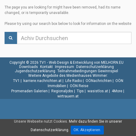
The page you are looking for might have been removed, had its name
changed, or is temporarily unavailable.
Please try using our search box below to look for information on the website
Copyright © 2026 TV1 -
Web Design & Entwicklung von MELHORN.EU
Downloads
Kontakt
Impressum
Datenschutzerklärung
Jugendschutzerklärung
Teilnahmebedingungen Gewinnspiel
Weitere Angebote des Medienhauses Wimmer:
TV1
|
karriere.nachrichten.at
|
Life Radio
|
OÖNachrichten
|
OÖN
Immobilien
|
OÖN Reise
Promenaden Galerien
|
Regionaljobs
|
Tips
|
wasistlos.at
|
4More
|
wirtrauern.at
Unsere Webseite nutzt Cookies.
Mehr dazu finden Sie in unserer
Datenschutzerklärung.
OK. Akzeptieren.