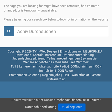
The page you are looking for might have been removed, had its name
changed, or is temporarily unavailable.
Please try using our search box below to look for information on the website
Copyright © 2026 TV1 -
Web Design & Entwicklung von MELHORN.EU
Downloads
Kontakt
Impressum
Datenschutzerklärung
Jugendschutzerklärung
Teilnahmebedingungen Gewinnspiel
Weitere Angebote des Medienhauses Wimmer:
TV1
|
karriere.nachrichten.at
|
Life Radio
|
OÖNachrichten
|
OÖN
Immobilien
|
OÖN Reise
Promenaden Galerien
|
Regionaljobs
|
Tips
|
wasistlos.at
|
4More
|
wirtrauern.at
Unsere Webseite nutzt Cookies.
Mehr dazu finden Sie in unserer
Datenschutzerklärung.
OK. Akzeptieren.