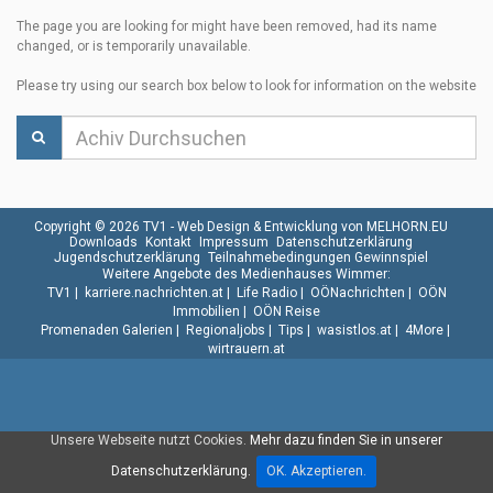
The page you are looking for might have been removed, had its name
changed, or is temporarily unavailable.
Please try using our search box below to look for information on the website
Copyright © 2026 TV1 -
Web Design & Entwicklung von MELHORN.EU
Downloads
Kontakt
Impressum
Datenschutzerklärung
Jugendschutzerklärung
Teilnahmebedingungen Gewinnspiel
Weitere Angebote des Medienhauses Wimmer:
TV1
|
karriere.nachrichten.at
|
Life Radio
|
OÖNachrichten
|
OÖN
Immobilien
|
OÖN Reise
Promenaden Galerien
|
Regionaljobs
|
Tips
|
wasistlos.at
|
4More
|
wirtrauern.at
Unsere Webseite nutzt Cookies.
Mehr dazu finden Sie in unserer
Datenschutzerklärung.
OK. Akzeptieren.