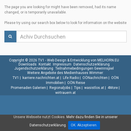
The page you are looking for might have been removed, had its name
changed, or is temporarily unavailable.
Please try using our search box below to look for information on the website
Copyright © 2026 TV1 -
Web Design & Entwicklung von MELHORN.EU
Downloads
Kontakt
Impressum
Datenschutzerklärung
Jugendschutzerklärung
Teilnahmebedingungen Gewinnspiel
Weitere Angebote des Medienhauses Wimmer:
TV1
|
karriere.nachrichten.at
|
Life Radio
|
OÖNachrichten
|
OÖN
Immobilien
|
OÖN Reise
Promenaden Galerien
|
Regionaljobs
|
Tips
|
wasistlos.at
|
4More
|
wirtrauern.at
Unsere Webseite nutzt Cookies.
Mehr dazu finden Sie in unserer
Datenschutzerklärung.
OK. Akzeptieren.