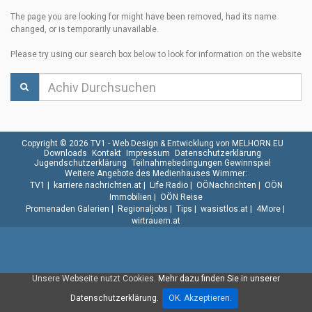
The page you are looking for might have been removed, had its name
changed, or is temporarily unavailable.
Please try using our search box below to look for information on the website
Copyright © 2026 TV1 -
Web Design & Entwicklung von MELHORN.EU
Downloads
Kontakt
Impressum
Datenschutzerklärung
Jugendschutzerklärung
Teilnahmebedingungen Gewinnspiel
Weitere Angebote des Medienhauses Wimmer:
TV1
|
karriere.nachrichten.at
|
Life Radio
|
OÖNachrichten
|
OÖN
Immobilien
|
OÖN Reise
Promenaden Galerien
|
Regionaljobs
|
Tips
|
wasistlos.at
|
4More
|
wirtrauern.at
Unsere Webseite nutzt Cookies.
Mehr dazu finden Sie in unserer
Datenschutzerklärung.
OK. Akzeptieren.